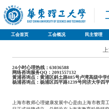
工会首页
工会概况
民主管理
上
24
小时心理热线：
63036588
网络咨询服务
QQ
：
2091557132
黄浦咨询点：黄浦区斜土路
885
号卢湾高级中学
杨浦咨询点：杨浦区四平路
1239
号同济大学四
上海市教师心理健康发展中心是由上海市教育